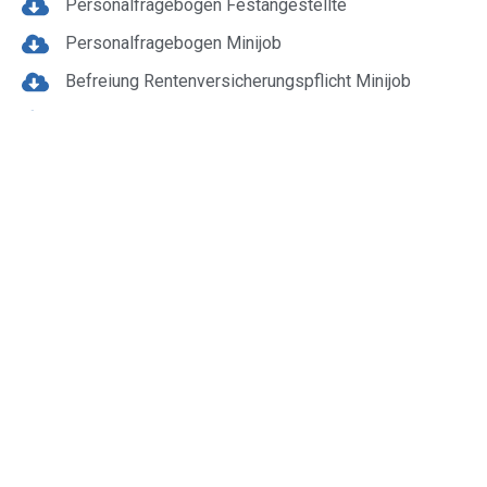
Personalfragebogen Festangestellte
Personalfragebogen Minijob
Befreiung Rentenversicherungspflicht Minijob
Personalfragebogen Sofortmeldung
Steuern
Checkliste Unterlagen Einkommensteuererklärung
Impressum
Datenschutz
Kontakt